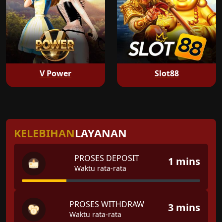
V Power
Slot88
KELEBIHAN
LAYANAN
PROSES DEPOSIT
1 mins
Waktu rata-rata
PROSES WITHDRAW
3 mins
Waktu rata-rata