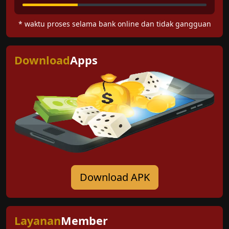
* waktu proses selama bank online dan tidak gangguan
Download
Apps
Download APK
Layanan
Member