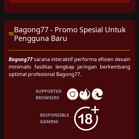
Bagong77 - Promo Spesial Untuk
Pengguna Baru
Bagong77
sarana interaktif performa efisien desain
minimalis fasilitas lengkap jaringan berkembang
optimal profesional Bagong77.
SUPPORTED
BROWSERS
RESPONSIBLE
GAMING