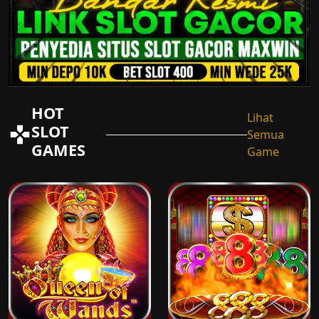
HOT
Lihat
SLOT
Semua
GAMES
Game