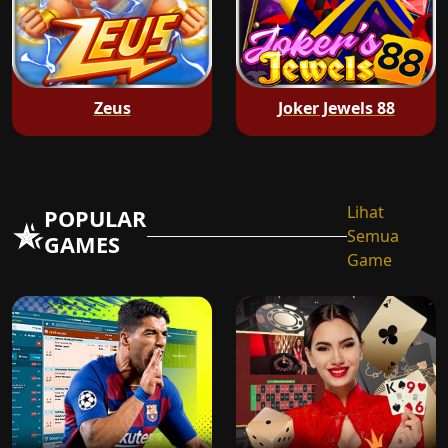
Zeus
Joker Jewels 88
Lihat
POPULAR
Semua
GAMES
Game