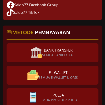
Saldo77 Facebook Group
Saldo77 TikTok
METODE
PEMBAYARAN
BANK TRANSFER
SEMUA BANK LOKAL
E - WALLET
SEMUA E-WALLET & QRIS
PULSA
SEMUA PROVIDER PULSA