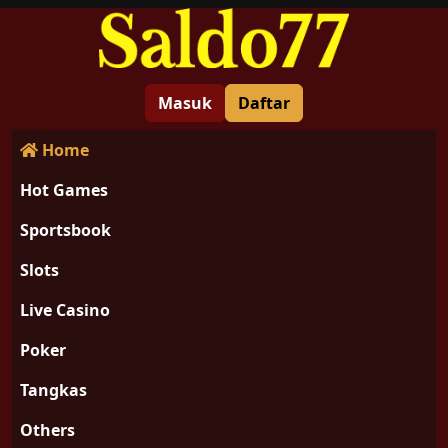
Masuk
Daftar
Home
Hot Games
Sportsbook
Slots
Live Casino
Poker
Tangkas
Others