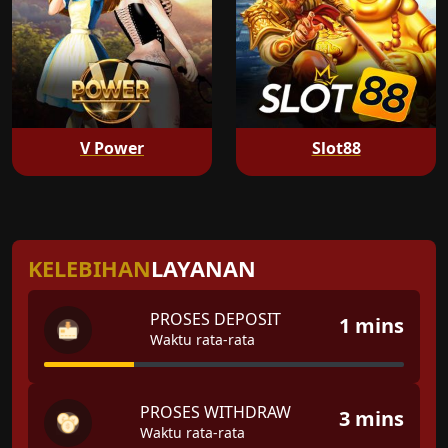
V Power
Slot88
KELEBIHAN
LAYANAN
PROSES DEPOSIT
1 mins
Waktu rata-rata
PROSES WITHDRAW
3 mins
Waktu rata-rata