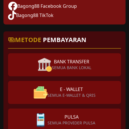
Bagong88 Facebook Group
Bagong88 TikTok
METODE
PEMBAYARAN
BANK TRANSFER
SEMUA BANK LOKAL
E - WALLET
SEMUA E-WALLET & QRIS
PULSA
SEMUA PROVIDER PULSA