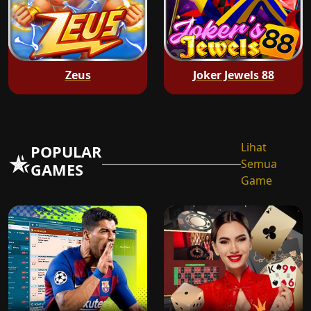
Zeus
Joker Jewels 88
Lihat
POPULAR
Semua
GAMES
Game