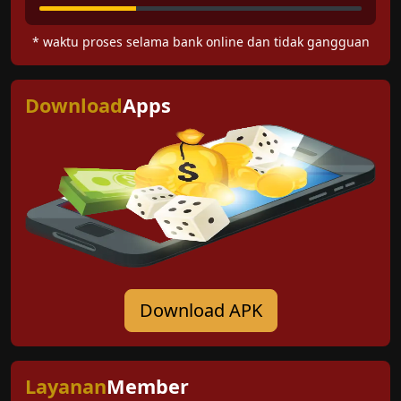
* waktu proses selama bank online dan tidak gangguan
Download
Apps
Download APK
Layanan
Member