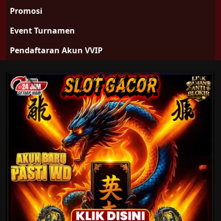
Promosi
Event Turnamen
Pendaftaran Akun VVIP