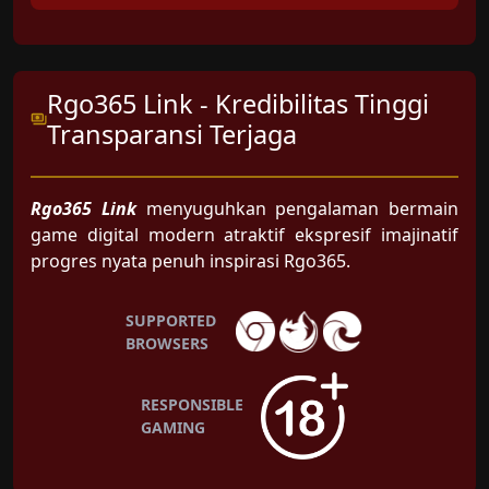
Rgo365 Link - Kredibilitas Tinggi
Transparansi Terjaga
Rgo365 Link
menyuguhkan pengalaman bermain
game digital modern atraktif ekspresif imajinatif
progres nyata penuh inspirasi Rgo365.
SUPPORTED
BROWSERS
RESPONSIBLE
GAMING