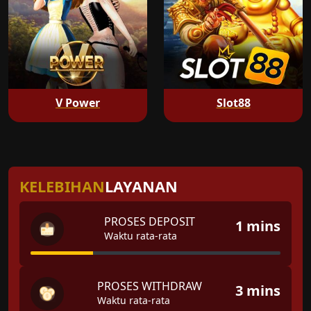
V Power
Slot88
KELEBIHAN
LAYANAN
PROSES DEPOSIT
1 mins
Waktu rata-rata
PROSES WITHDRAW
3 mins
Waktu rata-rata