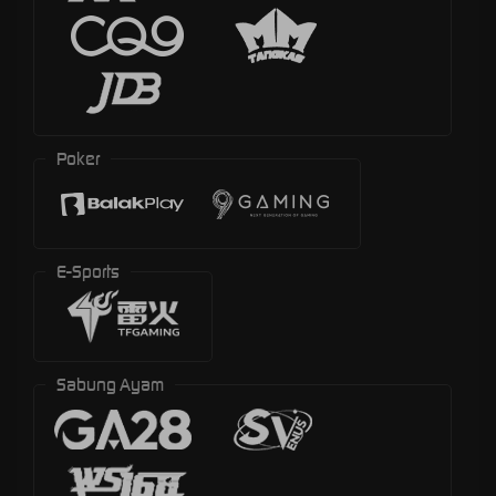
Poker
E-Sports
Sabung Ayam