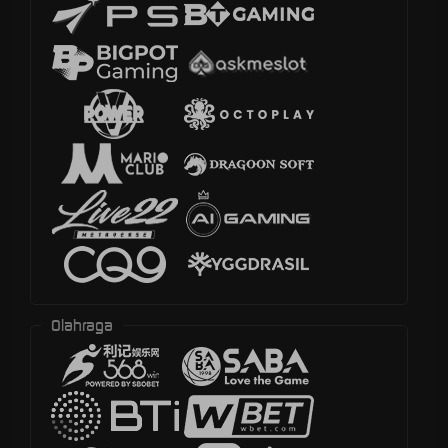
Olahraga