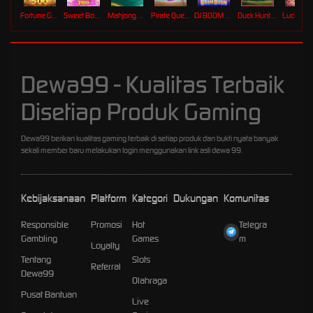
Fortune Gems 500
Sweet Bonanza 2500
Mahjong Ways 2
Pirate Quest 1000
DJ BOOM BOOM
Duck Hunters
Lucky Ne
Dewa99 - Kualitas Terbaik
Disetiap Produk Gaming
Dewa99 berikan kualitas gaming terbaik di setiap produk dan bukti nyata banyak
sekali member baru melakukan login menggunakan link asli dewa 99.
Kebijaksanaan
Platform
Kategori
Dukungan
Komunitas
Responsible
Promosi
Hot
Telegra
Gambling
Games
m
Loyalty
Tentang
Slots
Referral
Dewa99
Olahraga
Pusat Bantuan
Live