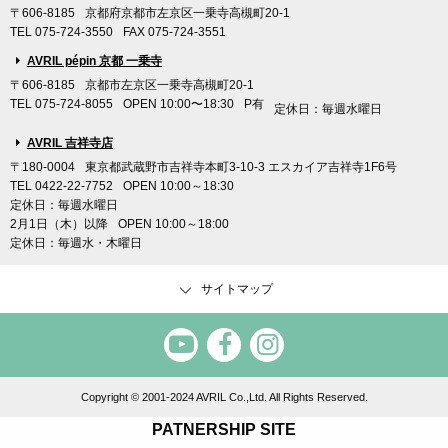
〒606-8185
京都府京都市左京区一乗寺高槻町20-1
TEL 075-724-3550
FAX 075-724-3551
AVRIL pépin 京都 一乗寺
〒606-8185
京都市左京区一乗寺高槻町20-1
TEL 075-724-8055
OPEN 10:00〜18:30
P有
定休日：毎週水曜日
AVRIL 吉祥寺店
〒180-0004
東京都武蔵野市吉祥寺本町3-10-3 エスカイア吉祥寺1F6号
TEL 0422-22-7752
OPEN 10:00～18:30
定休日：毎週水曜日
2月1日（木）以降
OPEN 10:00～18:00
定休日：毎週水・木曜日
サイトマップ
お知らせ
ショッピングガイド
つくりかた動画
糸の買い方
Copyright © 2001-2024 AVRIL Co.,Ltd. All Rights Reserved.
ダウンロード
ご注文の手順
PATNERSHIP SITE
読み物コンテンツ一覧
配送・送料について